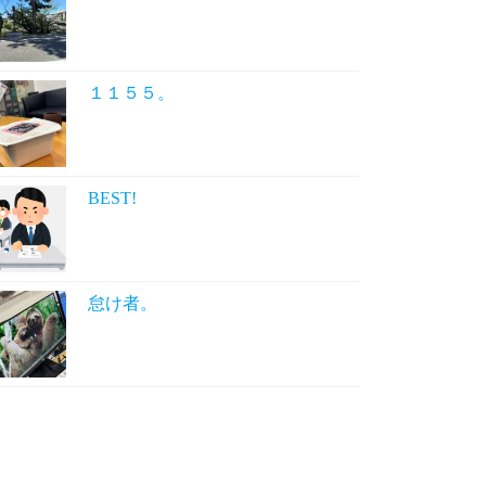
１１５５。
BEST!
怠け者。