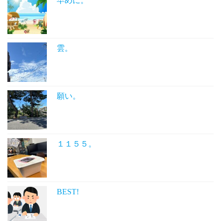
早めに。
雲。
願い。
１１５５。
BEST!