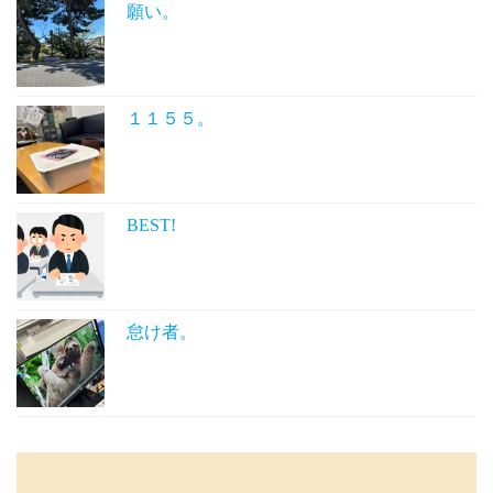
願い。
１１５５。
BEST!
怠け者。