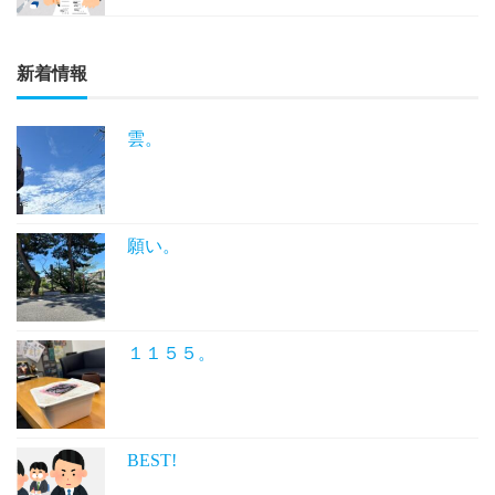
新着情報
雲。
願い。
１１５５。
BEST!