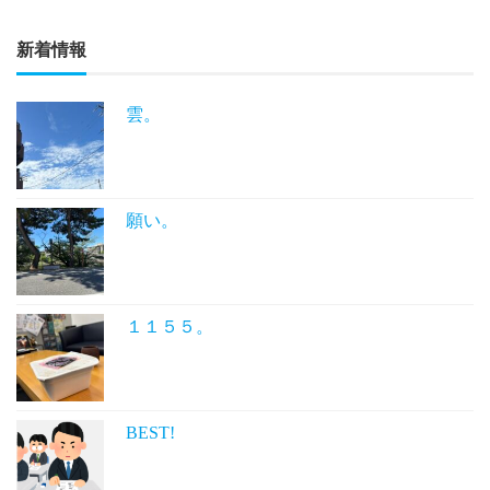
新着情報
雲。
願い。
１１５５。
BEST!