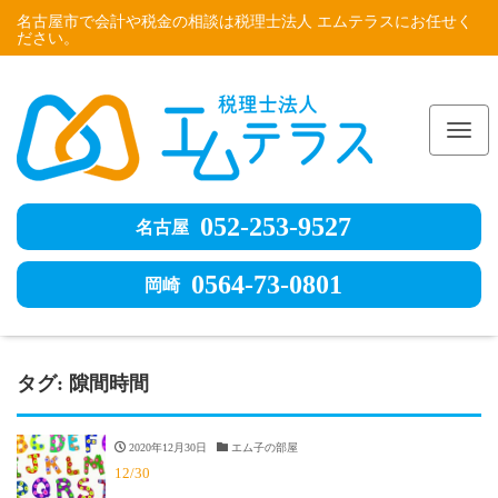
名古屋市で会計や税金の相談は税理士法人 エムテラスにお任せく
ださい。
Me
052-253-9527
名古屋
0564-73-0801
岡崎
タグ:
隙間時間
2020年12月30日
エム子の部屋
12/30