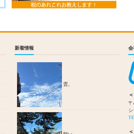
新着情報
会
雲。
＜
〒
シ
TE
＜