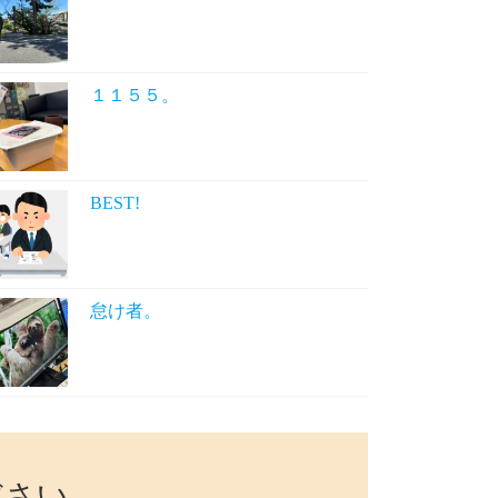
１１５５。
BEST!
怠け者。
ださい