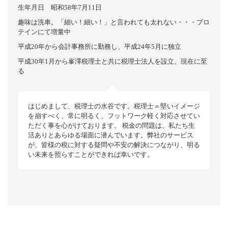
生年月日 昭和58年7月11日
趣味は洗車。「細い！細い！」と言われても太れない・・・プロ
テインにて増量中
平成20年から会計事務所に勤務し、平成24年5月に独立
平成30年1月から峯澤税理士と共に税理士法人を設立、現在に至
る
はじめまして、税理士の水谷です。
税理士＝堅いイメージ
を崩すべく、常に明るく、フットワーク軽く対応させてい
ただく事を心がけております。
税金の問題は、私たち生
活ありとあらゆる場面に潜んでいます。弊社のサービス
が、皆様の税に対する疑問や不安の解決につながり、明る
い未来を照らすことができれば幸いです。