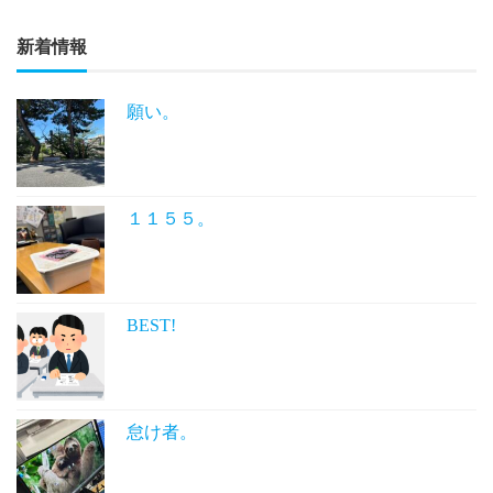
新着情報
願い。
１１５５。
BEST!
怠け者。