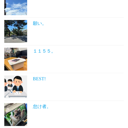
願い。
１１５５。
BEST!
怠け者。