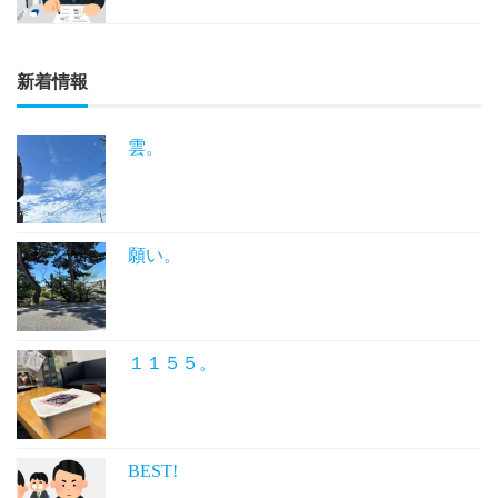
新着情報
雲。
願い。
１１５５。
BEST!