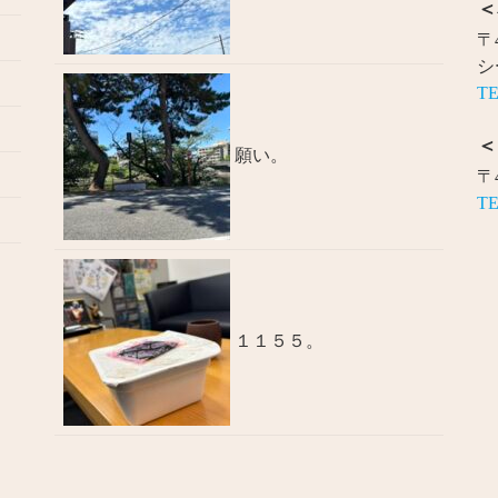
＜
〒
シ
TE
＜
願い。
〒
TE
１１５５。