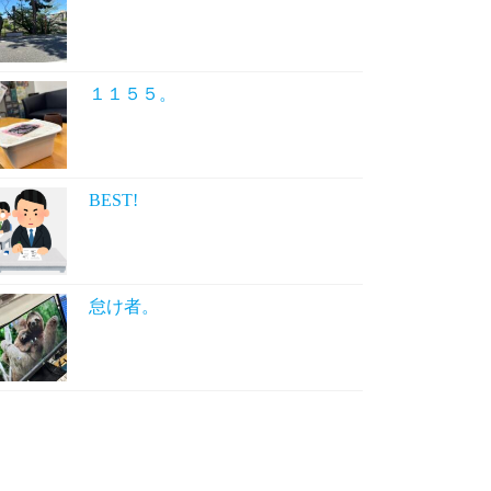
１１５５。
BEST!
怠け者。