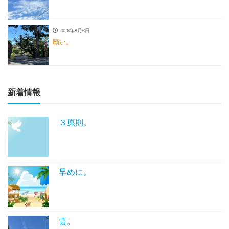
2026年8月6日
願い。
新着情報
３原則。
早めに。
雲。