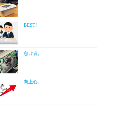
BEST!
怠け者。
向上心。