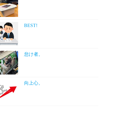
BEST!
怠け者。
向上心。