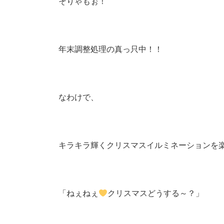
そりゃもぉ！
年末調整処理の真っ只中！！
なわけで、
キラキラ輝くクリスマスイルミネーションを
「ねぇねぇ
クリスマスどうする～？」