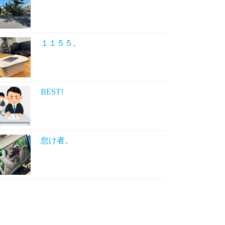
１１５５。
BEST!
怠け者。