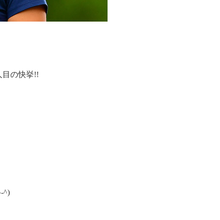
目の快挙!!
^)