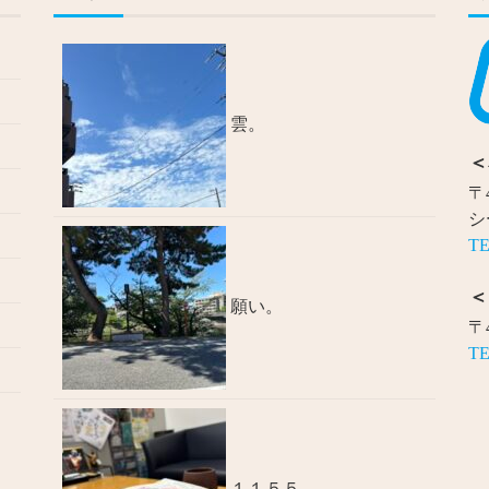
雲。
＜
〒
シ
TE
＜
願い。
〒
TE
１１５５。