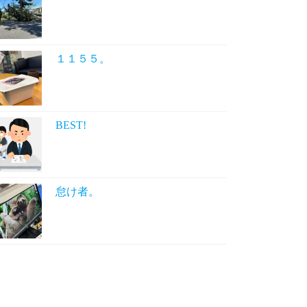
１１５５。
BEST!
怠け者。