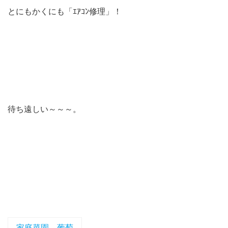
とにもかくにも「ｴｱｺﾝ修理」！
待ち遠しい～～～。
家庭菜園、葡萄