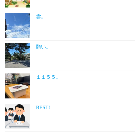
雲。
願い。
１１５５。
BEST!