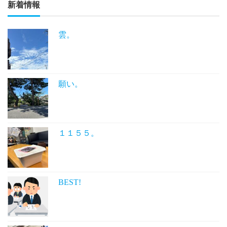
新着情報
雲。
願い。
１１５５。
BEST!