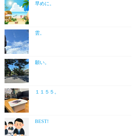
早めに。
雲。
願い。
１１５５。
BEST!