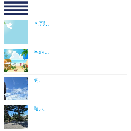
３原則。
早めに。
雲。
願い。