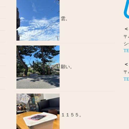
雲。
＜
〒
シ
TE
＜
願い。
〒
TE
１１５５。