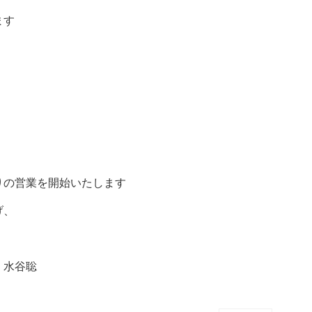
ます
りの営業を開始いたします
げ、
・水谷聡