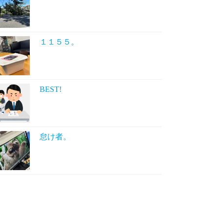
１１５５。
BEST!
怠け者。