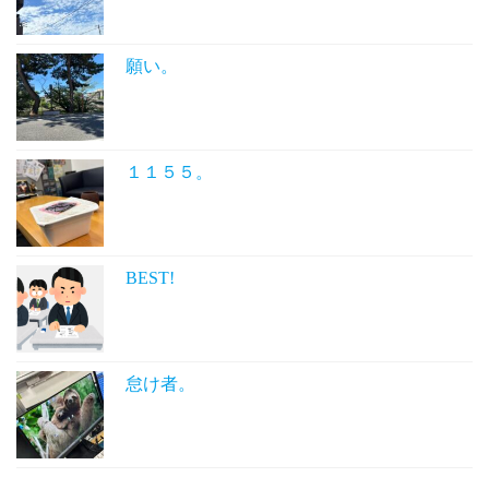
願い。
１１５５。
BEST!
怠け者。