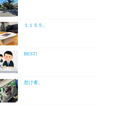
１１５５。
BEST!
怠け者。