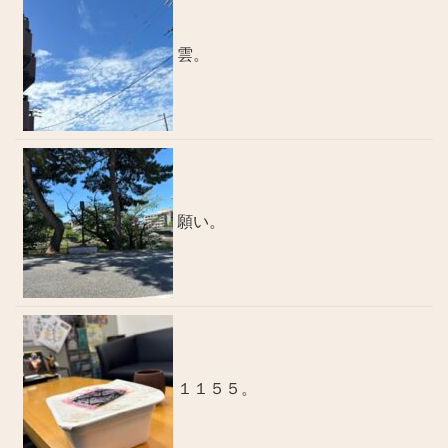
雲。
願い。
１１５５。