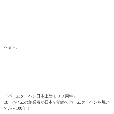
へぇ～。
「バームクーヘン日本上陸１００周年」
ユーハイムの創業者が日本で初めてバームクーヘンを焼い
てから100年！