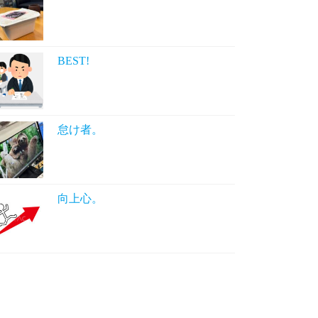
BEST!
怠け者。
向上心。