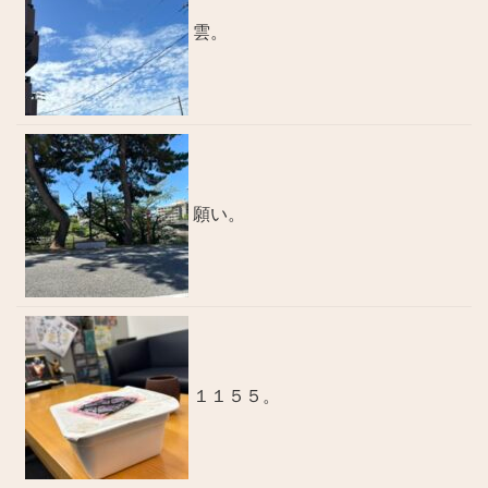
雲。
願い。
１１５５。