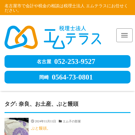
名古屋市で会計や税金の相談は税理士法人 エムテラスにお任せく
ださい。
Me
052-253-9527
名古屋
0564-73-0801
岡崎
タグ:
奈良、お土産、ぶと饅頭
2024年11月11日
エム子の部屋
ぶと饅頭。