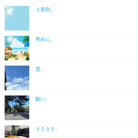
３原則。
早めに。
雲。
願い。
１１５５。