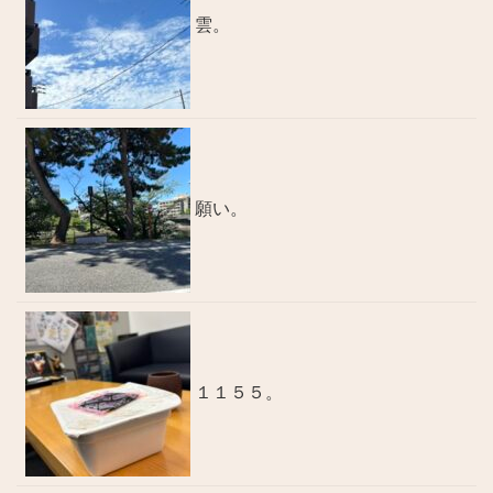
雲。
願い。
１１５５。