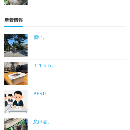
新着情報
願い。
１１５５。
BEST!
怠け者。