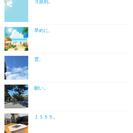
３原則。
早めに。
雲。
願い。
１１５５。