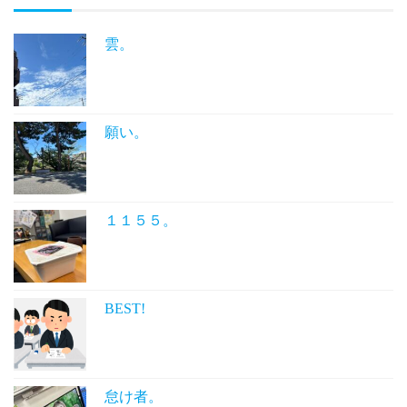
雲。
願い。
１１５５。
BEST!
怠け者。