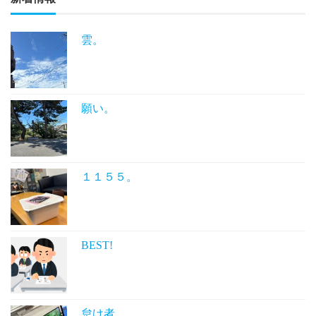
雲。
願い。
１１５５。
BEST!
怠け者。