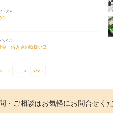
ピックス
の１
ピックス
付金・借入金の取扱い③
4
5
…
14
Next »
問・ご相談はお気軽にお問合せく