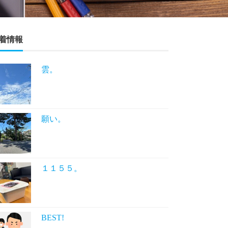
着情報
雲。
願い。
１１５５。
BEST!