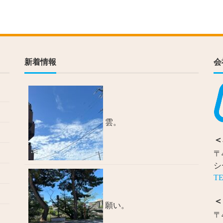
新着情報
会
雲。
＜
〒
シ
TE
＜
願い。
〒