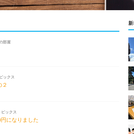
新
の部屋
ピックス
の２
トピックス
00円になりました