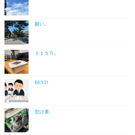
願い。
１１５５。
BEST!
怠け者。