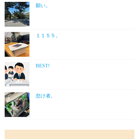
願い。
１１５５。
BEST!
怠け者。