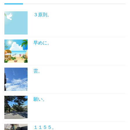
３原則。
早めに。
雲。
願い。
１１５５。