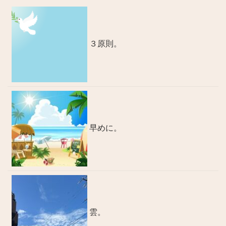
３原則。
早めに。
雲。