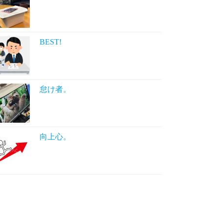
BEST!
怠け者。
向上心。