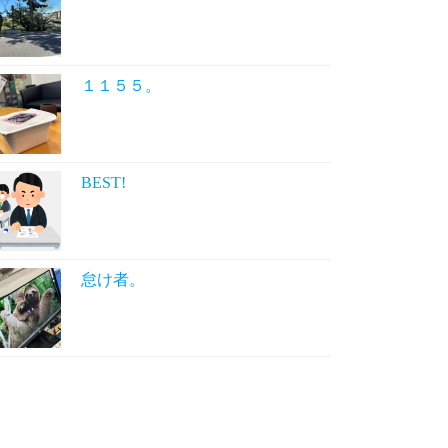
１１５５。
BEST!
怠け者。