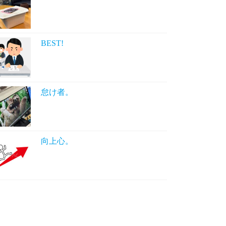
BEST!
怠け者。
向上心。