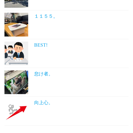
１１５５。
BEST!
怠け者。
向上心。