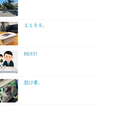
１１５５。
BEST!
怠け者。