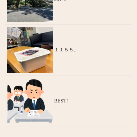
１１５５。
BEST!