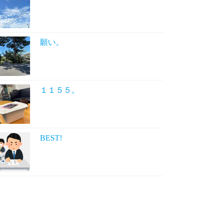
願い。
１１５５。
BEST!