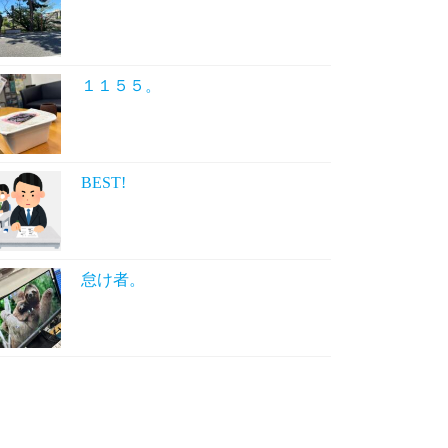
１１５５。
BEST!
怠け者。