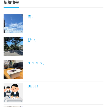
新着情報
雲。
願い。
１１５５。
BEST!