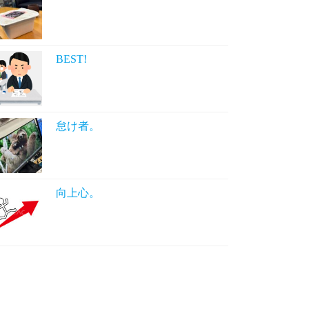
BEST!
怠け者。
向上心。