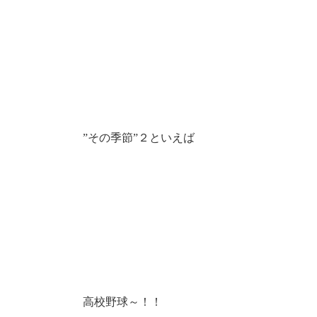
”その季節”２といえば
高校野球～！！