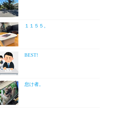
１１５５。
BEST!
怠け者。